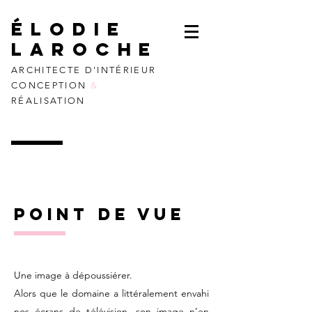
élodie
laroche
ARCHITECTE D'INTÉRIEUR
CONCEPTION
&
RÉALISATION
Point de vue
Une image à dépoussiérer.
Alors que le domaine a littéralement envahi
nos écrans de télévision, son image n’en